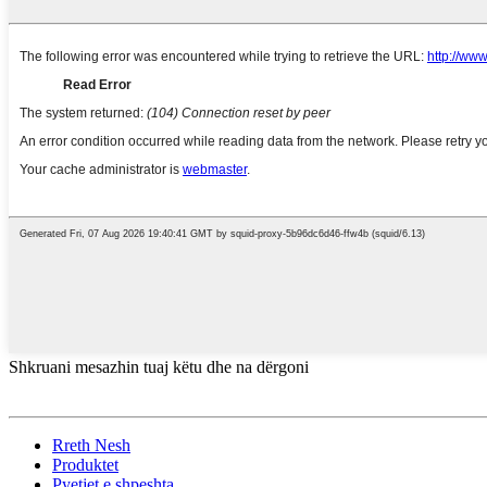
Shkruani mesazhin tuaj këtu dhe na dërgoni
Rreth Nesh
Produktet
Pyetjet e shpeshta