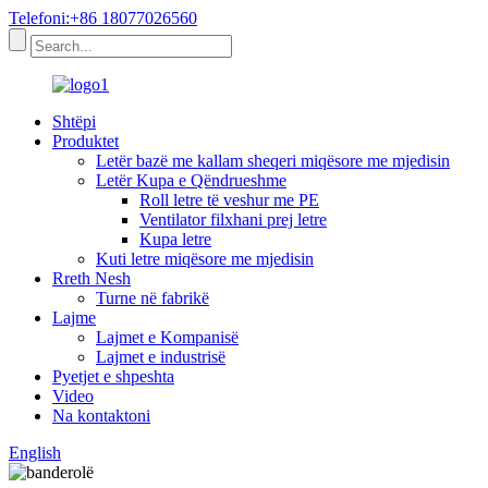
Telefoni:+86 18077026560
Shtëpi
Produktet
Letër bazë me kallam sheqeri miqësore me mjedisin
Letër Kupa e Qëndrueshme
Roll letre të veshur me PE
Ventilator filxhani prej letre
Kupa letre
Kuti letre miqësore me mjedisin
Rreth Nesh
Turne në fabrikë
Lajme
Lajmet e Kompanisë
Lajmet e industrisë
Pyetjet e shpeshta
Video
Na kontaktoni
English