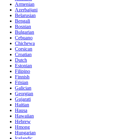
Armenian
Azerbaijani
Belarusian
Bengali
Bosnian
Bulgarian
Cebuano
Chichewa
Corsican
Croatian
Dutch
Estonian
Filipino
Finnish
Frisian
Galician
Georgian
Gujarati
Haitian
Hausa
Hawaiian
Hebrew
Hmong
Hungarian
Icelandic