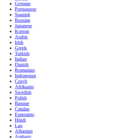
German
Portuguese
Spanish
Russian
Japanese
Korean
Arabic
Irish
Greek
Turkish
Italian
Danish
Romanian
Indonesian
Czech
Afrikaans
Swedish
Polish
Basque
Catalan
Esperanto
Hindi
Lao
Albanian
Amharic